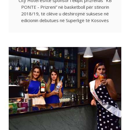
City Hotel është sponsor i ekipit prizrenas "KB
PONTE - Prizreni” në basketboll për stinorin
2018/19, të cilëve u dëshirojmë suksese në
edicionin debutues në Superligë të Kosovës