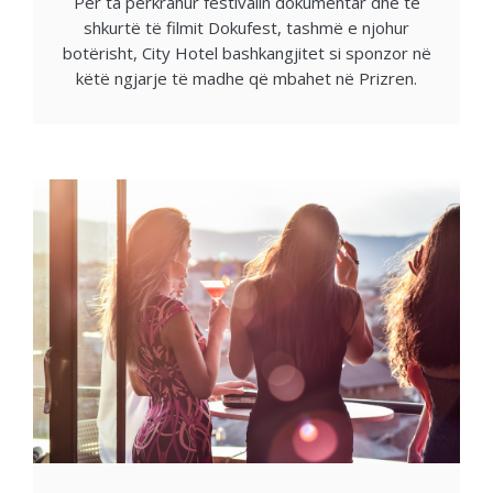
Për ta përkrahur festivalin dokumentar dhe të
shkurtë të filmit Dokufest, tashmë e njohur
botërisht, City Hotel bashkangjitet si sponzor në
këtë ngjarje të madhe që mbahet në Prizren.