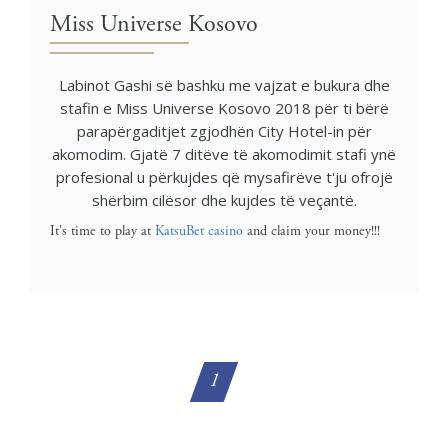
Miss Universe Kosovo
Labinot Gashi së bashku me vajzat e bukura dhe
stafin e Miss Universe Kosovo 2018 për ti bërë
parapërgaditjet zgjodhën City Hotel-in për
akomodim. Gjatë 7 ditëve të akomodimit stafi ynë
profesional u përkujdes që mysafirëve t'ju ofrojë
shërbim cilësor dhe kujdes të veçantë.
It's time to play at
KatsuBet casino
and claim your money!!!
1