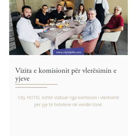
Vizita e komisionit për vlerësimin e
yjeve
City HOTEL është vizituar nga komisioni i vlerësimit
për yje të hoteleve në vendin tonë.