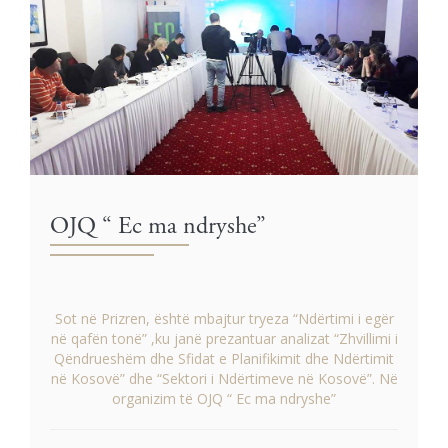
OJQ “ Ec ma ndryshe”
Sot në Prizren, është mbajtur tryeza “Ndërtimi i egër
në qafën tonë” ,ku janë prezantuar analizat “Zhvillimi i
Qëndrueshëm dhe Sfidat e Planifikimit dhe Ndërtimit
në Kosovë” dhe “Sektori i Ndërtimeve në Kosovë”. Në
organizim të OJQ “ Ec ma ndryshe”