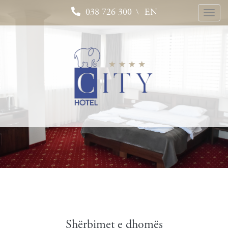
038 726 300
EN
/
Toggle
naviga
Shërbimet e dhomës